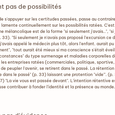
t pas de possibilités
de s'appuyer sur les certitudes passées, passe au contrair
e lamente continuellement sur les possibilités ratées. C'est 
mélancolique est de la forme "si seulement j'avais..", "si je
. (p. 33). "Si seulement je n'avais pas proposé l'excursion ce
j'avais appelé le médecin plus tôt, alors l'enfant. aurait pu 
ent", "tout aurait été mieux si ma conscience s'était éveill
constances" du type surmenage et maladies corporelles do
e les entreprises ratées (commerciales, politique, sporti
eu de peupler l'avenir, se retirent dans le passé. La rétenti
re dans le passé" (p. 33) laissant une protention "vide"'. (p
) "La vie vous est passée devant". L'intention rétentive e
isse contribuer à fonder l'identité et la présence au monde