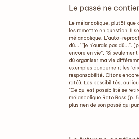
Le passé ne contien
Le mélancolique, plutôt que 
les remettre en question. II s
mélancolique. L'auto-reproche 
dû..." "je n'aurais pas dû..."
encore en vie", "Si seulement 
dû organiser ma vie différemm
exemples concernent les "cir
responsabilité. Citons encor
raté). Les possibilités, au li
"Ce qui est possibilité se reti
mélancolique Reto Ross (p. 57
plus rien de son passé qui pu