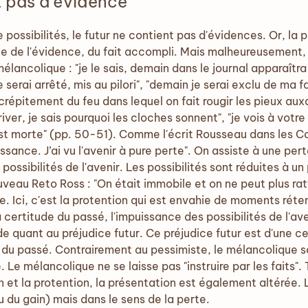
t pas d'évidence
e possibilités, le futur ne contient pas d'évidences. Or, l
ine de l'évidence, du fait accompli. Mais malheureusement,
i mélancolique : "je le sais, demain dans le journal apparaî
je serai arrêté, mis au pilori", "demain je serai exclu de ma
crépitement du feu dans lequel on fait rougir les pieux auxq
iver, je sais pourquoi les cloches sonnent", "je vois à votr
 morte" (pp. 50-51). Comme l'écrit Rousseau dans les Co
ssance. J’ai vu l'avenir à pure perte". On assiste à une pert
possibilités de l'avenir. Les possibilités sont réduites à un
uveau Reto Ross : "On était immobile et on ne peut plus ratt
. Ici, c'est la protention qui est envahie de moments rét
certitude du passé, l'impuissance des possibilités de l'a
e quant au préjudice futur. Ce préjudice futur est d'une ce
on du passé. Contrairement au pessimiste, le mélancolique s
e. Le mélancolique ne se laisse pas "instruire par les faits
on et la protention, la présentation est également altérée.
ou du gain) mais dans le sens de la perte.