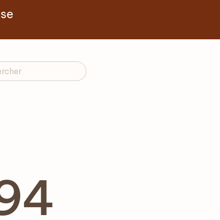
yse
994