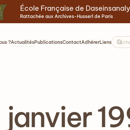
École Française de Daseinsanal
Rattachée aux Archives-Husserl de Paris
ous ?
Actualités
Publications
Contact
Adhérer
Liens
- janvier 1