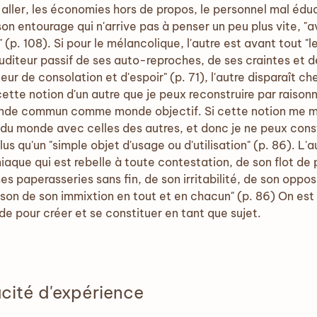
-aller, les économies hors de propos, le personnel mal éduqu
 son entourage qui n'arrive pas à penser un peu plus vite, "a
 (p. 108). Si pour le mélancolique, l'autre est avant tout "l
uditeur passif de ses auto-reproches, de ses craintes et d
ur de consolation et d'espoir" (p. 71), l'autre disparaît c
cette notion d'un autre que je peux reconstruire par raiso
monde commun comme monde objectif. Si cette notion me m
u monde avec celles des autres, et donc je ne peux const
lus qu'un "simple objet d'usage ou d'utilisation" (p. 86). L'
que qui est rebelle à toute contestation, de son flot de p
es paperasseries sans fin, de son irritabilité, de son opposi
aison de son immixtion en tout et en chacun" (p. 86) On est 
e pour créer et se constituer en tant que sujet.
acité d'expérience