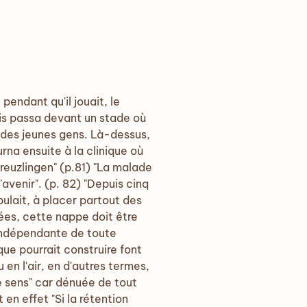
 pendant qu'il jouait, le
 puis passa devant un stade où
s des jeunes gens. Là-dessus,
urna ensuite à la clinique où
Kreuzlingen" (p.81) "La malade
'avenir". (p. 82) "Depuis cinq
bulait, à placer partout des
ées, cette nappe doit être
 indépendante de toute
ue pourrait construire font
en l'air, en d'autres termes,
e sens" car dénuée de tout
en effet "Si la rétention