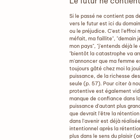
Le futur ne contien
Si le passé ne contient pas d
vers le futur est ici du doma
ou le préjudice. C'est l'effro
méfait, ma faillite", "demain 
mon pays", "j'entends déjà le 
"bientôt la catastrophe va arr
m'annoncer que ma femme est
toujours gâté chez moi la joui
puissance, de la richesse des 
seule (p. 57). Pour citer à no
protentive est également vide
manque de confiance dans la 
puissance d'autant plus grand
que devrait l'être la rétenti
dans l'avenir est déjà réalisé
intentionnel après la rétenti
plus dans le sens du plaisir (