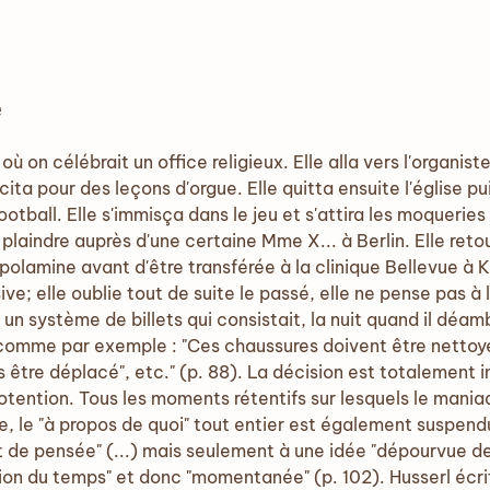
e
ù on célébrait un office religieux. Elle alla vers l'organiste
llicita pour des leçons d'orgue. Elle quitta ensuite l'église
ootball. Elle s'immisça dans le jeu et s'attira les moquerie
e plaindre auprès d'une certaine Mme X... à Berlin. Elle reto
opolamine avant d'être transférée à la clinique Bellevue à 
e; elle oublie tout de suite le passé, elle ne pense pas à l
un système de billets qui consistait, la nuit quand il déam
 comme par exemple : "Ces chaussures doivent être nettoy
s être déplacé", etc." (p. 88). La décision est totalement
tention. Tous les moments rétentifs sur lesquels le maniaq
 le "à propos de quoi" tout entier est également suspendu 
at de pensée" (...) mais seulement à une idée "dépourvue d
on du temps" et donc "momentanée" (p. 102). Husserl écrit 