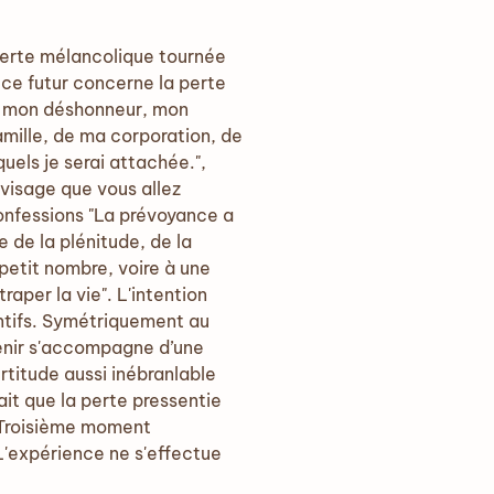
a perte mélancolique tournée
 ce futur concerne la perte
tra mon déshonneur, mon
 famille, de ma corporation, de
uels je serai attachée.",
e visage que vous allez
nfessions "La prévoyance a
e de la plénitude, de la
 petit nombre, voire à une
raper la vie". L'intention
entifs. Symétriquement au
venir s'accompagne d’une
rtitude aussi inébranlable
ait que la perte pressentie
". Troisième moment
 L'expérience ne s'effectue