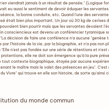
n'en viendrait jamais à un résultat de pensée." (Logique fo
avait eu aussi le sentiment de devoir éduquer les servantes
nséance, la bonne conduite, etc. Quand l'une des servantes v
osé était bien plus important. Un jour où 30 kg de cerises 
 pouvaient bien pourrir mais que les servantes devaient l'é
in consciencieux est devenu un conférencier tyrannique sa
. "La décision de faire une conférence n'a aucune "genèse t
 par l'histoire de la vie, par la biographie, et n'a pas non
) "Elle n'est pas fondée sur une série de rétentions et n'e
 protentions, elle ne doit son émergence qu'à la pure pré
e tout contexte biographique, étayée par aucune expérienc
enant le maître mais le valet des présences en jeu". C'est
u Vivre" qui trouve en elle son histoire, de sorte qu'ains
stitution du monde commun