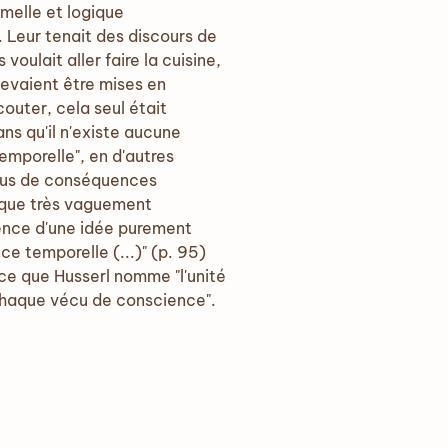
rmelle et logique
. Leur tenait des discours de
oulait aller faire la cuisine,
devaient être mises en
couter, cela seul était
ns qu'il n'existe aucune
emporelle", en d'autres
 plus de conséquences
st que très vaguement
sence d'une idée purement
e temporelle (...)" (p. 95)
 ce que Husserl nomme "l'unité
i chaque vécu de conscience".