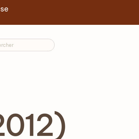
yse
2012)