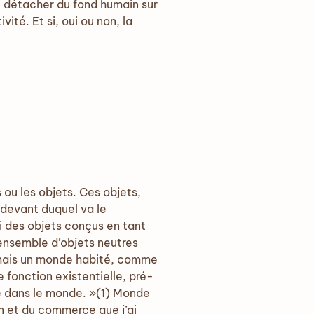
se détacher du fond humain sur
ité. Et si, oui ou non, la
 ou les objets. Ces objets,
-devant duquel va le
ui des objets conçus en tant
ensemble d’objets neutres
, mais un monde habité, comme
e fonction existentielle, pré-
lle dans le monde. »(1) Monde
n et du commerce que j’ai