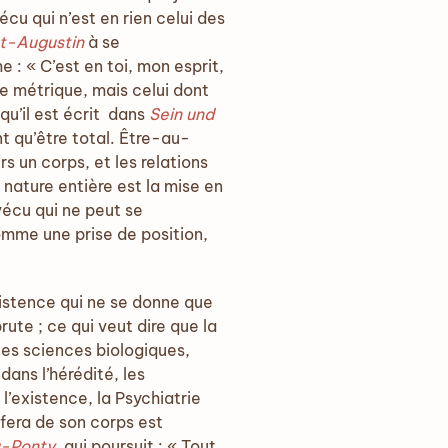
cu qui n’est en rien celui des
t-Augustin
à se
 : « C’est en toi, mon esprit,
e métrique, mais celui dont
qu’il est écrit dans
Sein und
t qu’être total. Être-au-
s un corps, et les relations
nature entière est la mise en
vécu qui ne peut se
me une prise de position,
xistence qui ne se donne que
ute ; ce qui veut dire que la
les sciences biologiques,
dans l’hérédité, les
’existence, la Psychiatrie
fera de son corps est
-Ponty,
qui poursuit : « Tout