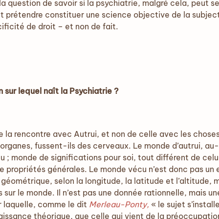
 question de savoir si la psychiatrie, malgré cela, peut 
eut prétendre constituer une science objective de la subjectiv
ficité de droit – et non de fait.
 sur lequel naît la Psychiatrie ?
e la rencontre avec Autrui, et non de celle avec les choses
 organes, fussent-ils des cerveaux. Le monde d’autrui, au
 ; monde de significations pour soi, tout différent de cel
e propriétés générales. Le monde vécu n’est donc pas un 
géométrique, selon la longitude, la latitude et l’altitude
 sur le monde. Il n’est pas une donnée rationnelle, mais un
r laquelle, comme le dit
Merleau-Ponty,
« le sujet s’insta
aissance théorique, que celle qui vient de la préoccupatio