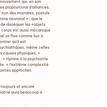
n mouvement qui, en son
es propositions d’alliances,
 non des moindres, postule
Homme neuronal » ; que le
 de disséquer les «objets
le corps est aussi mécanique
bel se fixe comme but à
ntrer qu’il est
 psychiatriques, même celles
des causes physiques. »
: « Hymne à la psychiatrie
iée « l’extrême complexité
 maintes approches
 toujours et encore
hiatrie aura beaucoup à