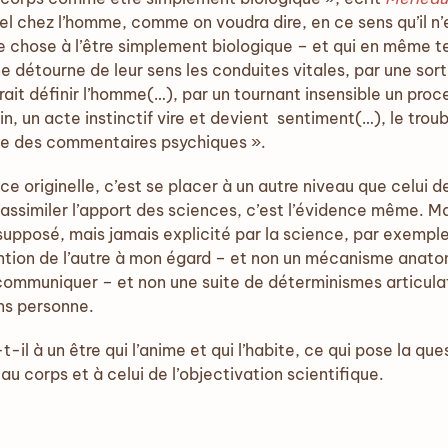
rel chez l’homme, comme on voudra dire, en ce sens qu’il n
e chose à l’être simplement biologique – et qui en même 
 ne détourne de leur sens les conduites vitales, par une sor
rrait définir l’homme(…), par un tournant insensible un pr
 un acte instinctif vire et devient sentiment(…), le trou
ue des commentaires psychiques ».
e originelle, c’est se placer à un autre niveau que celui de
’assimiler l’apport des sciences, c’est l’évidence même. Ma
supposé, mais jamais explicité par la science, par exemple
ntention de l’autre à mon égard – et non un mécanisme ana
 communiquer – et non une suite de déterminismes articula
ans personne.
-il à un être qui l’anime et qui l’habite, ce qui pose la que
u corps et à celui de l’objectivation scientifique.