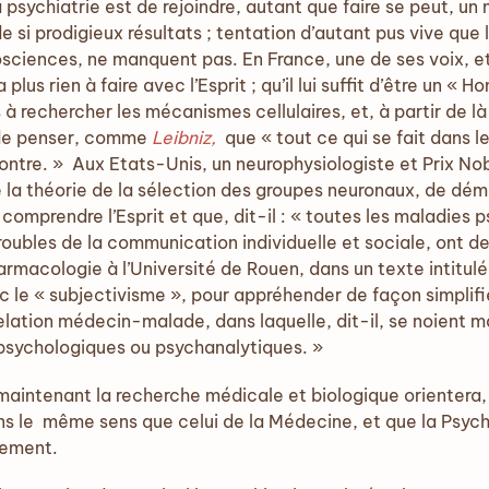
la psychiatrie est de rejoindre, autant que faire se peut, u
 si prodigieux résultats ; tentation d’autant pus vive que l
ciences, ne manquent pas. En France, une de ses voix, et
lus rien à faire avec l’Esprit ; qu’il lui suffit d’être un « 
 rechercher les mécanismes cellulaires, et, à partir de là
de penser, comme
Leibniz,
que « tout ce qui se fait dans 
montre. » Aux Etats-Unis, un neurophysiologiste et Prix No
 la théorie de la sélection des groupes neuronaux, de démo
comprendre l’Esprit et que, dit-il : « toutes les maladies
 troubles de la communication individuelle et sociale, ont 
macologie à l’Université de Rouen, dans un texte intitulé 
c le « subjectivisme », pour appréhender de façon simplif
a relation médecin-malade, dans laquelle, dit-il, se noient
 psychologiques ou psychanalytiques. »
e maintenant la recherche médicale et biologique orientera,
ns le même sens que celui de la Médecine, et que la Psyc
nement.