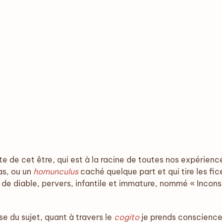
pte de cet être, qui est à la racine de toutes nos expérience
as, ou un
homunculus
caché quelque part et qui tire les fice
te de diable, pervers, infantile et immature, nommé « Incons
se du sujet, quant à travers le
cogito
je prends conscienc