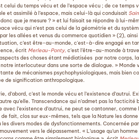
t celui du temps vécu et de l’espace vécu ; de ce temps vé
e et assimilé à l’espace, mais celui-là qui conduisait
Sain
onc que je mesure ? » et lui faisait se répondre à lui-même
pace vécu qui n’est pas celui de la géométrie et du systèm
 par les allées et venus du commerce quotidien » (2), ainsi 
ituation, c’est être-au-monde, c'est-à-dire engagé en tan
tence, écrit
Merleau-Ponty,
c’est l’être-au-monde à traver
 aspects des choses étant médiatisées par notre corps, la 
 notre interlocuteur dans une sorte de dialogue. » Monde 
ante de mécanismes psychophysiologiques, mais bien com
ée de signification anthropologique.
ie, d’abord, c’est le monde vécu et l’existence d’autrui. E
autre qu’elle. Transcendance qui n’admet pas la facticité br
e avec l’existence d’autrui, ne peut se cantonner, comme 
 de fait, clos sur eux-mêmes, tels que la Nature les donne 
les divers modes de dysfonctionnements. Concernée par l
n mouvement vers le dépassement. « L’usage qu’un homme 
 corps comme être simplement biologique », écrit
Merleau