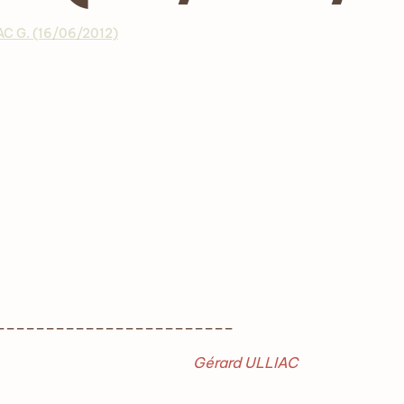
AC G. (16/06/2012)
_________________
Gérard ULLIAC