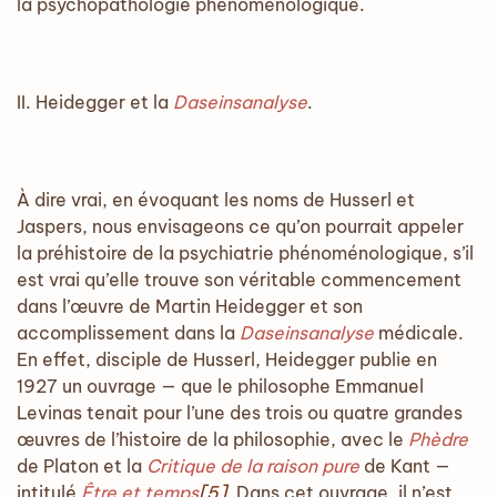
la psychopathologie phénoménologique.
II. Heidegger et la
Daseinsanalyse
.
À dire vrai, en évoquant les noms de Husserl et
Jaspers, nous envisageons ce qu’on pourrait appeler
la préhistoire de la psychiatrie phénoménologique, s’il
est vrai qu’elle trouve son véritable commencement
dans l’œuvre de Martin Heidegger et son
accomplissement dans la
Daseinsanalyse
médicale.
En effet, disciple de Husserl, Heidegger publie en
1927 un ouvrage — que le philosophe Emmanuel
Levinas tenait pour l’une des trois ou quatre grandes
œuvres de l’histoire de la philosophie, avec le
Phèdre
de Platon et la
Critique de la raison pure
de Kant —
intitulé
Être et temps
[5]
. Dans cet ouvrage, il n’est