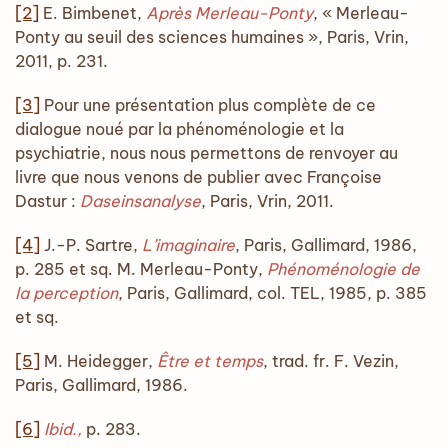
[2]
E. Bimbenet,
Après Merleau-Ponty
, « Merleau-
Ponty au seuil des sciences humaines », Paris, Vrin,
2011, p. 231.
[3]
Pour une présentation plus complète de ce
dialogue noué par la phénoménologie et la
psychiatrie, nous nous permettons de renvoyer au
livre que nous venons de publier avec Françoise
Dastur :
Daseinsanalyse
, Paris, Vrin, 2011.
[4]
J.-P. Sartre,
L’imaginaire
, Paris, Gallimard, 1986,
p. 285 et sq. M. Merleau-Ponty,
Phénoménologie de
la perception
, Paris, Gallimard, col. TEL, 1985, p. 385
et sq.
[5]
M. Heidegger,
Être et temps
, trad. fr. F. Vezin,
Paris, Gallimard, 1986.
[6]
Ibid.,
p. 283.