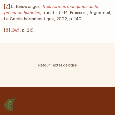
[7]
L. Binswanger,
Trois formes manquées de la
présence humaine,
trad. fr. J.-M. Froissart, Argenteuil,
Le Cercle herméneutique, 2002, p. 140.
[8]
Ibid
., p. 219.
Retour Textes de base