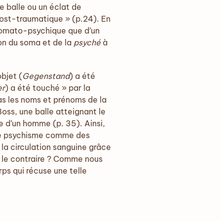
e balle ou un éclat de
post-traumatique » (p.24). En
 somato-psychique que d’un
on du soma et de la
psyché
à
bjet (
Gegenstand
) a été
r
) a été touché » par la
pas les noms et prénoms de la
oss, une balle atteignant le
e d’un homme (p. 35). Ainsi,
 le psychisme comme des
 la circulation sanguine grâce
s le contraire ? Comme nous
ps qui récuse une telle