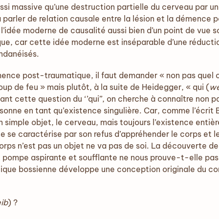
si massive qu’une destruction partielle du cerveau par un
 parler de relation causale entre la lésion et la démence 
e l’idée moderne de causalité aussi bien d’un point de vue
e, car cette idée moderne est inséparable d’une réducti
ndanéisés.
ence post-traumatique, il faut demander « non pas quel o
oup de feu » mais plutôt, à la suite de Heidegger, « qui (
we
osant cette question du ‘’qui’’, on cherche à connaître non 
onne en tant qu’existence singulière. Car, comme l’écrit B
 simple objet, le cerveau, mais toujours l’existence entièr
e se caractérise par son refus d’appréhender le corps et
corps n’est pas un objet ne va pas de soi. La découverte de
ne pompe aspirante et soufflante ne nous prouve-t-elle pa
atique bossienne développe une conception originale du cor
ib
) ?