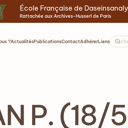
École Française de Daseinsanal
Rattachée aux Archives-Husserl de Paris
ous ?
Actualités
Publications
Contact
Adhérer
Liens
 P. (18/5