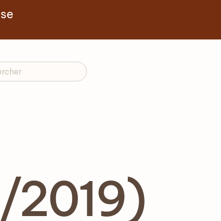
yse
/2019)