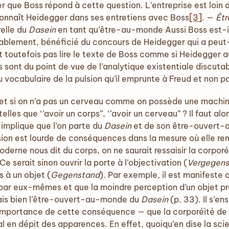
r que Boss répond à cette question. L’entreprise est loin d
onnaît Heidegger dans ses entretiens avec Boss
[3]
. —
Êtr
elle du
Dasein
en tant qu’être-au-monde Aussi Boss est-il
blablement, bénéficié du concours de Heidegger qui a peu
it toutefois pas lire le texte de Boss comme si Heidegger a
s sont du point de vue de l’analytique existentiale discut
vocabulaire de la pulsion qu’il emprunte à Freud et non p
et et si on n’a pas un cerveau comme on possède une mach
es que ‘’avoir un corps’’, ‘’avoir un cerveau’’ ? Il faut alo
 implique que l’on parte du
Dasein
et de son être-ouvert-
ision est lourde de conséquences dans la mesure où elle 
derne nous dit du corps, on ne saurait ressaisir la corpor
 Ce serait sinon ouvrir la porte à l’objectivation (
Vergegens
s à un objet (
Gegenstand
). Par exemple, il est manifeste 
 par eux-mêmes et que la moindre perception d’un objet 
is bien l’être-ouvert-au-monde du
Dasein
(p. 33). Il s’en
 l’importance de cette conséquence — que la corporéité de 
l en dépit des apparences. En effet, quoiqu’en dise la scie