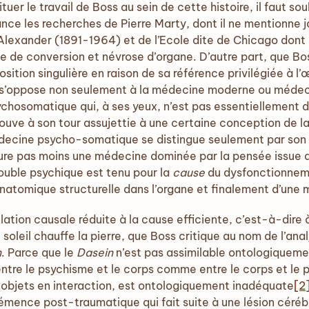
e travail de Boss au sein de cette histoire, il faut soul
nce les recherches de Pierre Marty, dont il ne mentionne ja
Alexander (1891-1964) et de l’Ecole dite de Chicago dont 
rie de conversion et névrose d’organe. D’autre part, que B
ition singulière en raison de sa référence privilégiée à l
il s’oppose non seulement à la médecine moderne ou méde
hosomatique qui, à ses yeux, n’est pas essentiellement 
ouve à son tour assujettie à une certaine conception de la 
decine psycho-somatique se distingue seulement par son 
ure pas moins une médecine dominée par la pensée issue d
rouble psychique est tenu pour la
cause
du dysfonctionneme
natomique structurelle dans l’organe et finalement d’une 
lation causale réduite à la cause efficiente, c’est-à-dire à
oleil chauffe la pierre, que Boss critique au nom de l’anal
n
. Parce que le
Dasein
n’est pas assimilable ontologiquemen
 entre le psychisme et le corps comme entre le corps et le
 objets en interaction, est ontologiquement inadéquate
[2
mence post-traumatique qui fait suite à une lésion cérébral