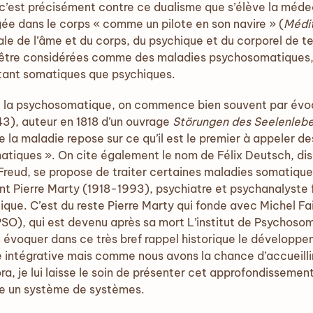
, c’est précisément contre ce dualisme que s’élève la mé
ogée dans le corps « comme un pilote en son navire » (
Médi
ale de l’âme et du corps, du psychique et du corporel de t
 être considérées comme des maladies psychosomatiques, 
 tant somatiques que psychiques.
 de la psychosomatique, on commence bien souvent par évo
3), auteur en 1818 d’un ouvrage
Störungen des Seelenleb
e la maladie repose sur ce qu’il est le premier à appeler 
tiques ». On cite également le nom de Félix Deutsch, disc
reud, se propose de traiter certaines maladies somatique
nt Pierre Marty (1918-1993), psychiatre et psychanalyste f
ue. C’est du reste Pierre Marty qui fonde avec Michel Fain
SO), qui est devenu après sa mort L’institut de Psychoso
fin évoquer dans ce très bref rappel historique le développe
 intégrative mais comme nous avons la chance d’accueillir
a, je lui laisse le soin de présenter cet approfondisseme
e un système de systèmes.