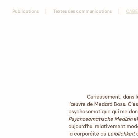
Publications
Textes des communications
CABES
Curieusement, dans le ca
l’œuvre de Medard Boss. C’est
psychosomatique qui me donne
Psychosomatische Medizin
et
aujourd’hui relativement mod
la corporéité ou
Leiblichkeit