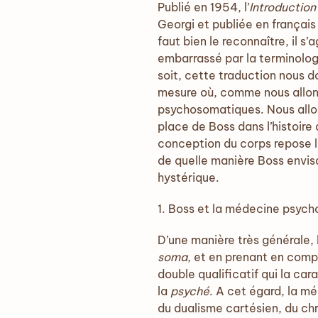
Publié en 1954, l’
Introductio
Georgi et publiée en françai
faut bien le reconnaître, il 
embarrassé par la terminologi
soit, cette traduction nous 
mesure où, comme nous allons
psychosomatiques. Nous allons
place de Boss dans l’histoir
conception du corps repose l
de quelle manière Boss envis
hystérique.
1. Boss et la médecine psyc
D’une manière très générale,
soma
, et en prenant en com
double qualificatif qui la car
la
psyché
. A cet égard, la m
du dualisme cartésien, du chri