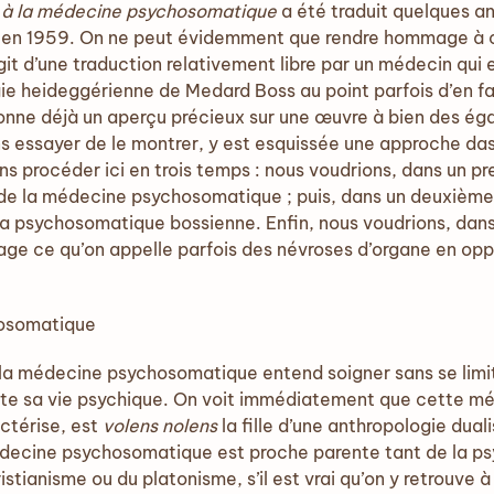
n à la médecine psychosomatique
a été traduit quelques an
s en 1959. On ne peut évidemment que rendre hommage à ce t
s’agit d’une traduction relativement libre par un médecin qu
e heideggérienne de Medard Boss au point parfois d’en fair
donne déjà un aperçu précieux sur une œuvre à bien des ég
 essayer de le montrer, y est esquissée une approche da
 procéder ici en trois temps : nous voudrions, dans un pr
e de la médecine psychosomatique ; puis, dans un deuxième 
a psychosomatique bossienne. Enfin, nous voudrions, dan
age ce qu’on appelle parfois des névroses d’organe en opp
hosomatique
 la médecine psychosomatique entend soigner sans se limit
pte sa vie psychique. On voit immédiatement que cette mé
actérise, est
volens nolens
la fille d’une anthropologie duali
édecine psychosomatique est proche parente tant de la p
stianisme ou du platonisme, s’il est vrai qu’on y retrouve à