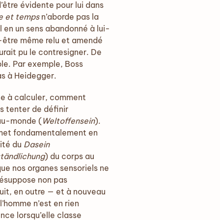
’être évidente pour lui dans
e et temps
n’aborde pas la
 en un sens abandonné à lui-
t-être même relu et amendé
urait pu le contresigner. De
able. Par exemple, Boss
as à Heidegger.
ine à calculer, comment
rs tenter de définir
au-monde (
Weltoffensein
).
remet fondamentalement en
éité du
Dasein
tändlichung
) du corps au
que nos organes sensoriels ne
présuppose non pas
suit, en outre — et à nouveau
l’homme n’est en rien
nce lorsqu’elle classe