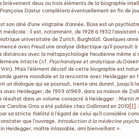
ès brièvement deux ou trois éléments de la biographie intel
 Françoise Dastur complètera éventuellement en fin de jo
est son aîné d’une vingtaine d’année, Boss est un psychiatr
 médicale : il est, notamment, de 1928 à 1932 l’assistant 
hiatrique universitaire de Zurich, Burghölzli. Quelques an
mmencé avec Freud une analyse didactique qu’il poursuit à
 distances avec la métapsychologie freudienne même si s
demeure intacte (cf.
Psychanalyse et analytique du
Dasein
Vrin). Mais l’élément décisif de cette biographie est nat
onde guerre mondiale et la rencontre avec Heidegger en
nt un dialogue qui se poursuit, trente ans durant, jusqu’à l
s avec Heidegger, de 1959 à1969, dans sa maison de Zolliko
e résultat dans un volume consacré à Heidegger :
Martin H
par Caroline Gros a été publiée chez Gallimard en 2010
[1]
.
par sa stricte
fidélité
à l’égard de celui qu’il considère c
onstater que l’ouvrage,
Introduction à la médecine psyc
in Heidegger, maître inlassable, ami bienveillant ».