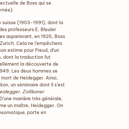
lectuelle de Boss qui se
urnée).
e suisse (1903-1991), dont la
des professeurs E. Bleuler
nées auparavant, en 1925, Boss
 Zurich. Cela ne l’empêchera
on estime pour Freud, d’un
, dont la traduction fut
urellement la découverte de
 1949. Les deux hommes se
a mort de Heidegger. Ainsi,
n, un séminaire dont il s’est
eidegger. Zollikoner
 D’une manière très générale,
omme un maître, Heidegger. On
hosomatique
, porte en